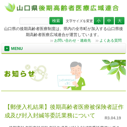
検
文字サイズを変更
索:
山口県の後期高齢者医療制度は、県内の全市町が加入する山口県後
期高齢者医療広域連合が運営しています。
お問い合わせ・連絡先
よくある質問
MENU
【郵便入札結果】後期高齢者医療被保険者証作
成及び封入封緘等委託業務について
R3.04.19