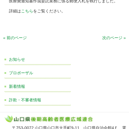
医療費通知書作成委託業務に係る郵便入札を執行しました。
詳細は
こちら
をご覧ください。
« 前のページ
次のページ »
お知らせ
プロポーザル
新着情報
詐欺・不審者情報
〒753-0072 山口県山口市大手町9-11 山口県自治会館4Ｆ 電