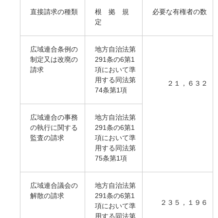
直接請求の種類
根 拠 規
必要な有権者の数
定
広域連合条例の
地方自治法第
制定又は改廃の
291条の6第1
請求
項において準
用する同法第
２１，６３２
74条第1項
広域連合の事務
地方自治法第
の執行に関する
291条の6第1
監査の請求
項において準
用する同法第
75条第1項
広域連合議会の
地方自治法第
解散の請求
291条の6第1
２３５，１９６
項において準
用する同法第