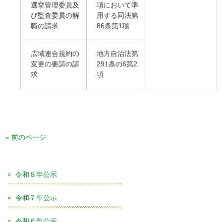
選挙管理委員及
項において準
び監査委員の解
用する同法第
職の請求
86条第1項
広域連合規約の
地方自治法第
変更の要請の請
291条の6第2
求
項
« 前のページ
令和８年公示
令和７年公示
令和６年公示