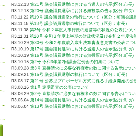
R3.12.13
第21号 議会議員選挙における当選人の告示(区分:市長)
R3.12.13
第20号 議会議員選挙における無投票の告示(区分:市長)
R3.11.22
第19号 議会議員選挙の執行について（区分：町議会議
R3.11.15
第18号 議会議員選挙の執行について（区分：市長）
R3.11.08
第3号 令和２年度人事行政の運営等の状況の公表につい
R3.11.01
第28号 令和３年度上半期の財政状況及び令和２年度決
R3.10.29
第30号 令和２年度歳入歳出決算審査意見書の公表につ
R3.10.19
第17号 議会議員選挙における当選人の告示(区分:町長)
R3.10.19
第16号 議会議員選挙における無投票の告示(区分:町長)
R3.10.15
第2号 令和3年第2回議会定例会の招集について
R3.09.28
第3号 直接請求に必要な有権者の数に関する告示につい
R3.09.21
第15号 議会議員選挙の執行について（区分：町長）
R3.08.17
第21号 公募型プロポーザル方式に係る手続き開始の公
R3.08.16
第1号 定期監査の公表について
R3.06.29
第2号 直接請求に必要な有権者の数に関する告示につい
R3.06.04
第14号 議会議員選挙における当選人の告示(区分:町長)
R3.06.04
第13号 議会議員選挙における無投票の告示(区分:町長)