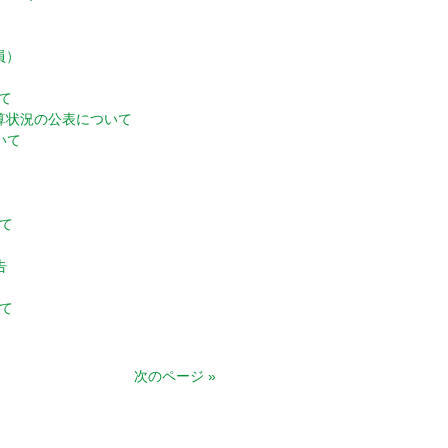
員）
て
算状況の公表について
いて
て
告
て
次のページ »