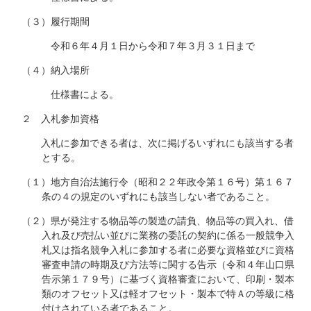
（３）履行期間
令和６年４月１日から令和７年３月３１日まで
（４）納入場所
仕様書による。
２ 入札参加資格
入札に参加できる者は、次に掲げるいずれにも該当する者
とする。
（１）地方自治法施行令（昭和２２年政令第１６号）第１６７
条の４の規定のいずれにも該当しない者であること。
（２）県が発注する物品等の製造の請負、物品等の買入れ、借
入れ及び売払い並びに業務の委託の契約に係る一般競争入
札又は指名競争入札に参加する者に必要な資格並びに資格
審査申請の時期及び方法等に関する告示（令和４年山口県
告示第１７９号）に基づく資格審査において、印刷・製本
類のオフセット又は軽オフセット・製本で特Ａの等級に格
付けされている者であること。