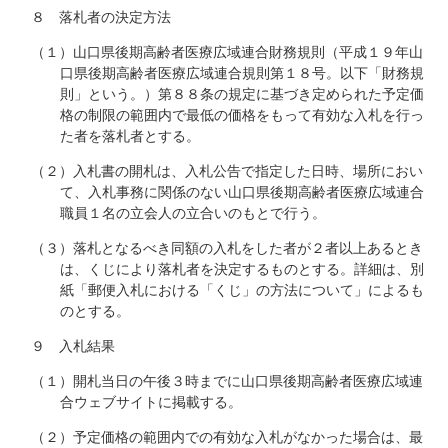
８ 落札者の決定方法
（１）山口県後期高齢者医療広域連合財務規則（平成１９年山
口県後期高齢者医療広域連合規則第１８号。以下「財務規
則」という。）第８８条の規定に基づき定められた予定価
格の制限の範囲内で最低の価格をもって有効な入札を行っ
た者を落札者とする。
（２）入札書の開札は、入札公告で指定した日時、場所におい
て、入札事務に関係のない山口県後期高齢者医療広域連合
職員１名の立会人の立合いのもとで行う。
（３）落札となるべき同額の入札をした者が２者以上あるとき
は、くじにより落札者を決定するものとする。詳細は、別
紙「郵便入札における「くじ」の方法について」によるも
のとする。
９ 入札結果
（１）開札当日の午後３時までに山口県後期高齢者医療広域連
合ウェブサイトに掲載する。
（２）予定価格の範囲内での有効な入札がなかった場合は、最