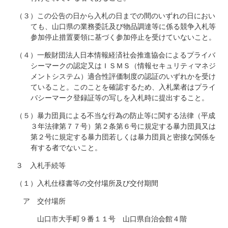
（３）この公告の日から入札の日までの間のいずれの日におい
ても、山口県の業務委託及び物品調達等に係る競争入札等
参加停止措置要領に基づく参加停止を受けていないこと。
（４）一般財団法人日本情報経済社会推進協会によるプライバ
シーマークの認定又はＩＳＭＳ（情報セキュリティマネジ
メントシステム）適合性評価制度の認証のいずれかを受け
ていること。このことを確認するため、入札業者はプライ
バシーマーク登録証等の写しを入札時に提出すること。
（５）暴力団員による不当な行為の防止等に関する法律（平成
３年法律第７７号）第２条第６号に規定する暴力団員又は
第２号に規定する暴力団若しくは暴力団員と密接な関係を
有する者でないこと。
３ 入札手続等
（１）入札仕様書等の交付場所及び交付期間
ア 交付場所
山口市大手町９番１１号 山口県自治会館４階