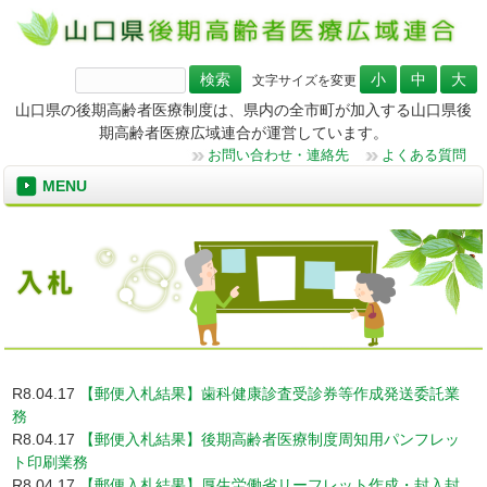
検
文字サイズを変更
索:
山口県の後期高齢者医療制度は、県内の全市町が加入する山口県後
期高齢者医療広域連合が運営しています。
お問い合わせ・連絡先
よくある質問
MENU
R8.04.17
【郵便入札結果】歯科健康診査受診券等作成発送委託業
務
R8.04.17
【郵便入札結果】後期高齢者医療制度周知用パンフレッ
ト印刷業務
R8.04.17
【郵便入札結果】厚生労働省リーフレット作成・封入封