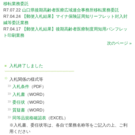
移転業務委託
R7.07.22
山口県後期高齢者医療広域連合事務所移転業務委託
R7.04.24
【郵便入札結果】マイナ保険証周知リーフレット封入封
緘等委託業務
R7.04.17
【郵便入札結果】後期高齢者医療制度周知用パンフレッ
ト印刷業務
次のページ »
入札終了しました
入札関係の様式等
入札条件
（PDF）
入札書
（WORD）
委任状
（WORD）
質疑書
（WORD）
同等品規格確認表
（EXCEL）
※入札書、委任状等は、各自で業務名称等をご記入の上、ご利
用ください