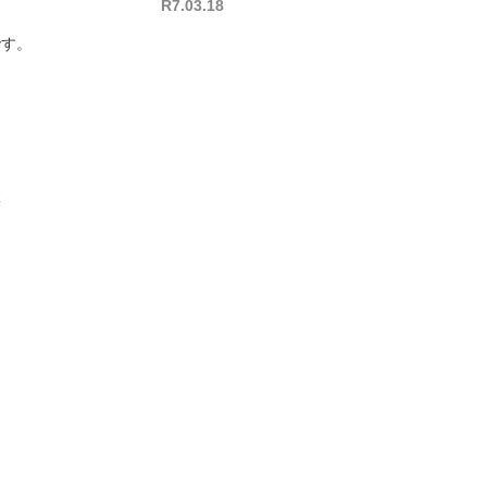
R7.03.18
です。
室