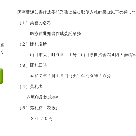
医療費通知書作成委託業務に係る郵便入札結果は以下の通り
（１）業務の名称
医療費通知書作成委託業務
（２）開札場所
業
く
山口市大手町９番１１号 山口県自治会館４階大会議
（３）開札日時
令和７年３月１８日（火）午前９時３０分
（４）落札者
赤坂印刷株式会社
（５）落札額（税抜）
２６.７０円