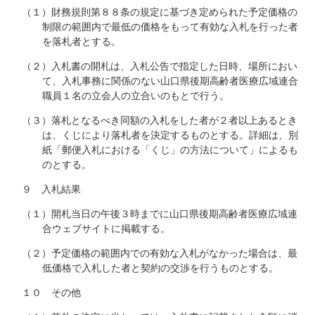
（１）財務規則第８８条の規定に基づき定められた予定価格の
制限の範囲内で最低の価格をもって有効な入札を行った者
を落札者とする。
（２）入札書の開札は、入札公告で指定した日時、場所におい
て、入札事務に関係のない山口県後期高齢者医療広域連合
職員１名の立会人の立合いのもとで行う。
（３）落札となるべき同額の入札をした者が２者以上あるとき
は、くじにより落札者を決定するものとする。詳細は、別
紙「郵便入札における「くじ」の方法について」によるも
のとする。
９ 入札結果
（１）開札当日の午後３時までに山口県後期高齢者医療広域連
合ウェブサイトに掲載する。
（２）予定価格の範囲内での有効な入札がなかった場合は、最
低価格で入札した者と契約の交渉を行うものとする。
１０ その他