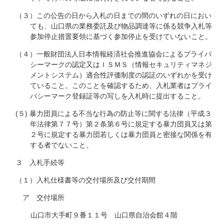
（３）この公告の日から入札の日までの間のいずれの日におい
ても、山口県の業務委託及び物品調達等に係る競争入札等
参加停止措置要領に基づく参加停止を受けていないこと。
（４）一般財団法人日本情報経済社会推進協会によるプライバ
シーマークの認定又はＩＳＭＳ（情報セキュリティマネジ
メントシステム）適合性評価制度の認証のいずれかを受け
ていること。このことを確認するため、入札業者はプライ
バシーマーク登録証等の写しを入札時に提出すること。
(５) 暴力団員による不当な行為の防止等に関する法律（平成３
年法律第７７号）第２条第６号に規定する暴力団員又は第
２号に規定する暴力団若しくは暴力団員と密接な関係を有
する者でないこと。
３ 入札手続等
（１）入札仕様書等の交付場所及び交付期間
ア 交付場所
山口市大手町９番１１号 山口県自治会館４階