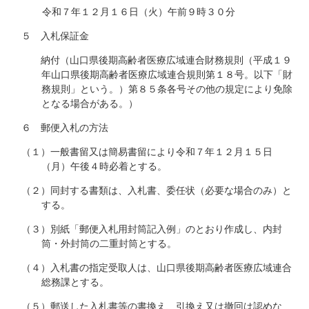
令和７年１２月１６日（火）午前９時３０分
５ 入札保証金
納付（山口県後期高齢者医療広域連合財務規則（平成１９
年山口県後期高齢者医療広域連合規則第１８号。以下「財
務規則」という。）第８５条各号その他の規定により免除
となる場合がある。）
６ 郵便入札の方法
（１）一般書留又は簡易書留により令和７年１２月１５日
（月）午後４時必着とする。
（２）同封する書類は、入札書、委任状（必要な場合のみ）と
する。
（３）別紙「郵便入札用封筒記入例」のとおり作成し、内封
筒・外封筒の二重封筒とする。
（４）入札書の指定受取人は、山口県後期高齢者医療広域連合
総務課とする。
（５）郵送した入札書等の書換え、引換え又は撤回は認めな