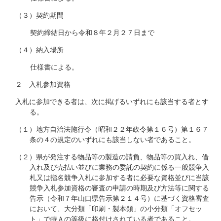
（３）契約期間
契約締結日から令和８年２月２７日まで
（４）納入場所
仕様書による。
２ 入札参加資格
入札に参加できる者は、次に掲げるいずれにも該当する者とす
る。
（１）地方自治法施行令（昭和２２年政令第１６号）第１６７
条の４の規定のいずれにも該当しない者であること。
（２）県が発注する物品等の製造の請負、物品等の買入れ、借
入れ及び売払い並びに業務の委託の契約に係る一般競争入
札又は指名競争入札に参加する者に必要な資格並びに当該
競争入札参加資格の審査の申請の時期及び方法等に関する
告示（令和７年山口県告示第２１４号）に基づく資格審査
において、大分類「印刷・製本類」の小分類「オフセッ
ト」で特Ａの等級に格付けされている者であること。