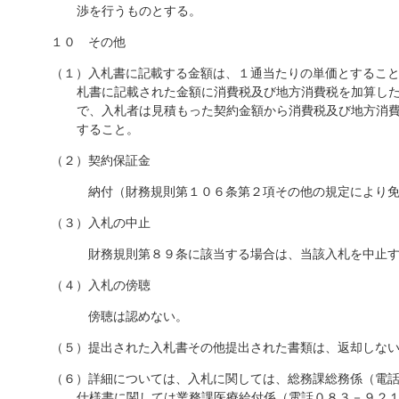
渉を行うものとする。
１０ その他
（１）入札書に記載する金額は、１通当たりの単価とするこ
札書に記載された金額に消費税及び地方消費税を加算し
で、入札者は見積もった契約金額から消費税及び地方消
すること。
（２）契約保証金
納付（財務規則第１０６条第２項その他の規定により免
（３）入札の中止
財務規則第８９条に該当する場合は、当該入札を中止す
（４）入札の傍聴
傍聴は認めない。
（５）提出された入札書その他提出された書類は、返却しな
（６）詳細については、入札に関しては、総務課総務係（電
仕様書に関しては業務課医療給付係（電話０８３－９２