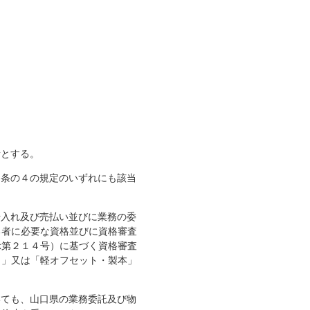
とする。
７条の４の規定のいずれにも該当
借入れ及び売払い並びに業務の委
る者に必要な資格並びに資格審査
示第２１４号）に基づく資格審査
ト」又は「軽オフセット・製本」
いても、山口県の業務委託及び物