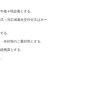
）午後４時必着とする。
様式（当広域連合交付分又はホー
とする。
筒・外封筒の二重封筒とする。
合総務課とする。
い。