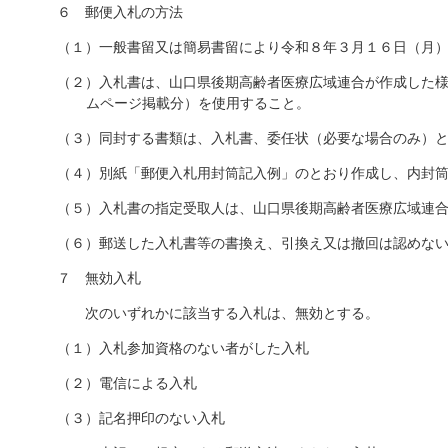
６ 郵便入札の方法
（１）一般書留又は簡易書留により令和８年３月１６日（月
（２）入札書は、山口県後期高齢者医療広域連合が作成した
ムページ掲載分）を使用すること。
（３）同封する書類は、入札書、委任状（必要な場合のみ）
（４）別紙「郵便入札用封筒記入例」のとおり作成し、内封
（５）入札書の指定受取人は、山口県後期高齢者医療広域連
（６）郵送した入札書等の書換え、引換え又は撤回は認めな
７ 無効入札
次のいずれかに該当する入札は、無効とする。
（１）入札参加資格のない者がした入札
（２）電信による入札
（３）記名押印のない入札