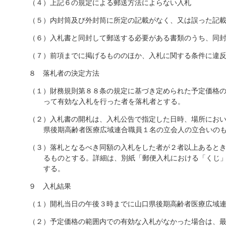
（４）上記６の規定による郵送方法によらない入札
（５）内封筒及び外封筒に所定の記載がなく、又は誤った記
（６）入札書と同封して郵送する必要がある書類のうち、同
（７）前項までに掲げるもののほか、入札に関する条件に違
８ 落札者の決定方法
（１）財務規則第８８条の規定に基づき定められた予定価格
って有効な入札を行った者を落札者とする。
（２）入札書の開札は、入札公告で指定した日時、場所にお
県後期高齢者医療広域連合職員１名の立会人の立合いの
（３）落札となるべき同額の入札をした者が２者以上あると
るものとする。詳細は、別紙「郵便入札における「くじ
する。
９ 入札結果
（１）開札当日の午後３時までに山口県後期高齢者医療広域
（２）予定価格の範囲内での有効な入札がなかった場合は、