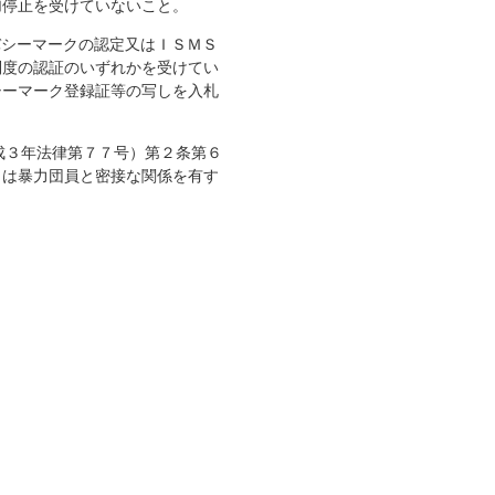
加停止を受けていないこと。
バシーマークの認定又はＩＳＭＳ
制度の認証のいずれかを受けてい
シーマーク登録証等の写しを入札
成３年法律第７７号）第２条第６
くは暴力団員と密接な関係を有す