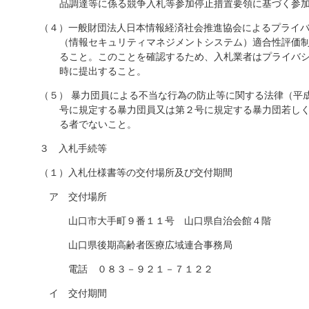
品調達等に係る競争入札等参加停止措置要領に基づく参
（４）一般財団法人日本情報経済社会推進協会によるプライ
（情報セキュリティマネジメントシステム）適合性評価
ること。このことを確認するため、入札業者はプライバ
時に提出すること。
（５） 暴力団員による不当な行為の防止等に関する法律（平
号に規定する暴力団員又は第２号に規定する暴力団若し
る者でないこと。
３ 入札手続等
（１）入札仕様書等の交付場所及び交付期間
ア 交付場所
山口市大手町９番１１号 山口県自治会館４階
山口県後期高齢者医療広域連合事務局
電話 ０８３－９２１－７１２２
イ 交付期間