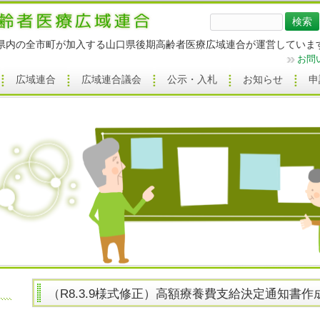
検
索:
県内の全市町が加入する山口県後期高齢者医療広域連合が運営していま
お問
広域連合
広域連合議会
公示・入札
お知らせ
申
（R8.3.9様式修正）高額療養費支給決定通知書