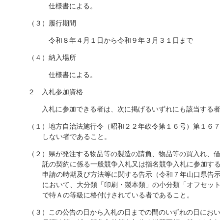
仕様書による。
（３）履行期間
令和８年４月１日から令和９年３月３１日まで
（４）納入場所
仕様書による。
２ 入札参加資格
入札に参加できる者は、次に掲げるいずれにも該当する者
（１）地方自治法施行令（昭和２２年政令第１６号）第１６
しない者であること。
（２）県が発注する物品等の製造の請負、物品等の買入れ、
託の契約に係る一般競争入札又は指名競争入札に参加す
申請の時期及び方法等に関する告示（令和７年山口県告
において、大分類「印刷・製本類」の小分類「オフセッ
で特Ａの等級に格付けされている者であること。
（３）この公告の日から入札の日までの間のいずれの日にお