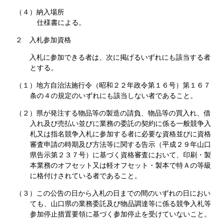
（４）納入場所
仕様書による。
２ 入札参加資格
入札に参加できる者は、次に掲げるいずれにも該当する者
とする。
（１）地方自治法施行令（昭和２２年政令第１６号）第１６７
条の４の規定のいずれにも該当しない者であること。
（２）
県が発注する物品等の製造の請負、物品等の買入れ、借
入れ及び売払い並びに業務の委託の契約に係る一般競争入
札又は指名競争入札に参加する者に必要な資格並びに資格
審査申請の時期及び方法等に関する告示（平成２９年山口
県告示第２３７号）に基づく資格審査において、印刷・製
本業務のオフセット又は軽オフセット・製本で特Ａの等級
に格付けされている者であること
。
（３）この公告の日から入札の日までの間のいずれの日におい
ても、山口県の業務委託及び物品調達等に係る競争入札等
参加停止措置要領に基づく参加停止を受けていないこと。