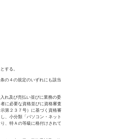
とする。
７条の４の規定のいずれにも該当
借入れ及び売払い並びに業務の委
る者に必要な資格並びに資格審査
告示第２３７号）に基づく資格審
とし、小分類「パソコン・ネット
おり、特Ａの等級に格付けされて