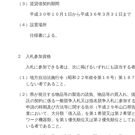
（３）賃貸借契約期間
平成３０年１０月１日から平成３６年３月３１日まで
（４）設置場所
仕様書による。
２ 入札参加資格
入札に参加できる者は、次に掲げるいずれにも該当する者
（１）地方自治法施行令（昭和２２年政令第１６号）第１６
しない者であること。
（２）県が発注する物品等の製造の請負、物品等の買入れ、
託の契約に係る一般競争入札又は指名競争入札に参加す
申請の時期及び方法等に関する告示（平成２９年山口県
査において、大分類「借入品」を第１希望又は第２希望
ワーク機器類」を第１優先順位又は第２優先順位として
いる者であること。