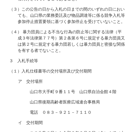
（３）この公告の日から入札の日までの間のいずれの日におい
ても、山口県の業務委託及び物品調達等に係る競争入札等
参加停止措置要領に基づく参加停止を受けていないこと。
（４） 暴力団員による不当な行為の防止等に関する法律（平
成３年法律第７７号）第２条第６号に規定する暴力団員又
は第２号に規定する暴力団若しくは暴力団員と密接な関係
を有する者でないこと。
３ 入札手続等
（１）入札仕様書等の交付場所及び交付期間
ア 交付場所
山口市大手町９番１１号 山口県自治会館４階
山口県後期高齢者医療広域連合事務局
電話 ０８３－９２１－７１１０
イ 交付期間