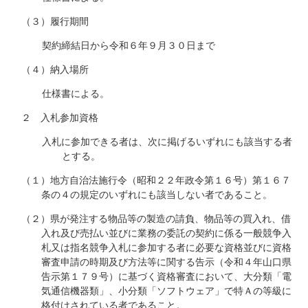
（３）履行期間
契約締結日から令和６年９月３０日まで
（４）納入場所
仕様書による。
２ 入札参加資格
入札に参加できる者は、次に掲げるいずれにも該当する者
とする。
（１）地方自治法施行令（昭和２２年政令第１６号）第１６７
条の４の規定のいずれにも該当しない者であること。
（２）県が発注する物品等の製造の請負、物品等の買入れ、借
入れ及び売払い並びに業務の委託の契約に係る一般競争入
札又は指名競争入札に参加する者に必要な資格並びに資格
審査申請の時期及び方法等に関する告示（令和４年山口県
告示第１７９号）に基づく資格審査において、大分類「電
気通信機器類」、小分類「ソフトウェア」で特Ａの等級に
格付けされている者であること。