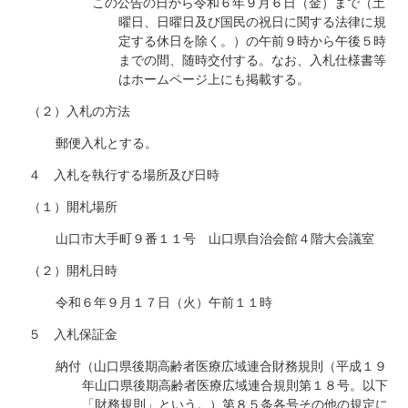
この公告の日から令和６年９月６日（金）まで（土
曜日、日曜日及び国民の祝日に関する法律に規
定する休日を除く。）の午前９時から午後５時
までの間、随時交付する。なお、入札仕様書等
はホームページ上にも掲載する。
（２）入札の方法
郵便入札とする。
４ 入札を執行する場所及び日時
（１）開札場所
山口市大手町９番１１号 山口県自治会館４階大会議室
（２）開札日時
令和６年９月１７日（火）午前１１時
５ 入札保証金
納付（山口県後期高齢者医療広域連合財務規則（平成１９
年山口県後期高齢者医療広域連合規則第１８号。以下
「財務規則」という。）第８５条各号その他の規定に