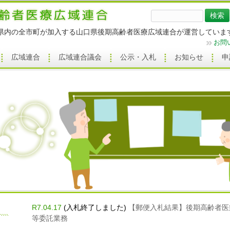
検
索:
県内の全市町が加入する山口県後期高齢者医療広域連合が運営していま
お問
広域連合
広域連合議会
公示・入札
お知らせ
申
R7.04.17
(入札終了しました)
【郵便入札結果】後期高齢者医
等委託業務