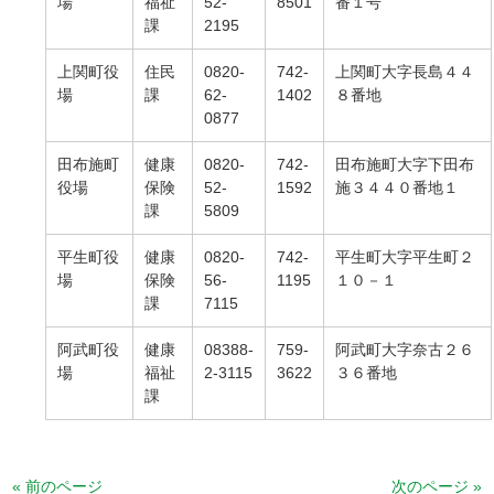
場
福祉
52-
8501
番１号
課
2195
上関町役
住民
0820-
742-
上関町大字長島４４
場
課
62-
1402
８番地
0877
田布施町
健康
0820-
742-
田布施町大字下田布
役場
保険
52-
1592
施３４４０番地１
課
5809
平生町役
健康
0820-
742-
平生町大字平生町２
場
保険
56-
1195
１０－１
課
7115
阿武町役
健康
08388-
759-
阿武町大字奈古２６
場
福祉
2-3115
3622
３６番地
課
« 前のページ
次のページ »