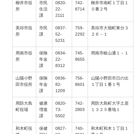
柳井市役
市民
0820-
742-
柳井市南町１丁目１
所
生活
22-
8714
０番２号
課
2111
美祢市役
市民
0837-
759-
美祢市大嶺町東分３
所
課
52-
2292
２６－１
5231
周南市役
保険
0834-
745-
周南市岐山通１－１
所
年金
22-
8655
課
8312
山陽小野
保険
0836-
756-
山陽小野田市日の出
田市役所
年金
82-
8601
１丁目１番１号
課
1209
周防大島
健康
0820-
742-
周防大島町大字土居
町役場
増進
73-
2803
１３２５番地１
課
5502
和木町役
保健
0827-
740-
和木町和木１丁目１